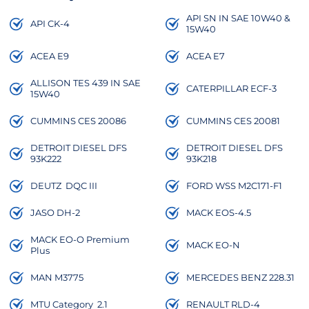
API SN IN SAE 10W40 &
API CK-4
15W40
ACEA E9
ACEA E7
ALLISON TES 439 IN SAE
CATERPILLAR ECF-3
15W40
CUMMINS CES 20086
CUMMINS CES 20081
DETROIT DIESEL DFS
DETROIT DIESEL DFS
93K222
93K218
DEUTZ DQC III
FORD WSS M2C171-F1
JASO DH-2
MACK EOS-4.5
MACK EO-O Premium
MACK EO-N
Plus
MAN M3775
MERCEDES BENZ 228.31
MTU Category 2.1
RENAULT RLD-4