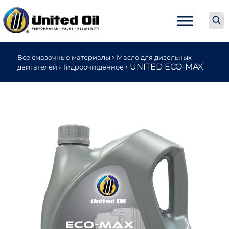
›
Все смазочные материалы
Масло для дизельных
›
›
UNITED ECO-MAX
двигателей
Гидроочищенное