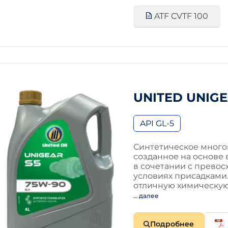
ATF CVTF 100
UNITED UNIGE
API GL-5
Синтетическое много
созданное на основе
в сочетании с прево
условиях присадками.
отличную химическую
… далее
Подробнее