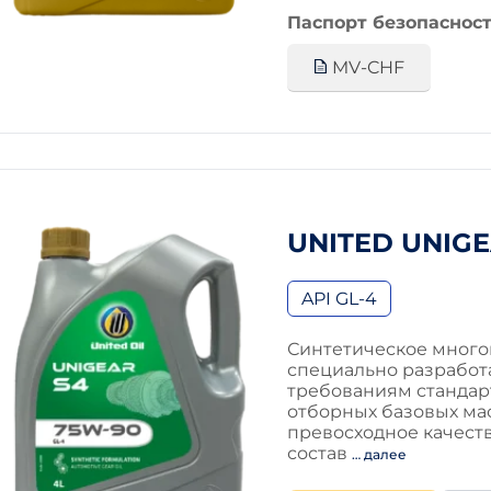
Паспорт безопасност
MV-CHF
UNITED UNIGE
API GL-4
Синтетическое много
специально разработ
требованиям стандарт
отборных базовых ма
превосходное качеств
состав
… далее