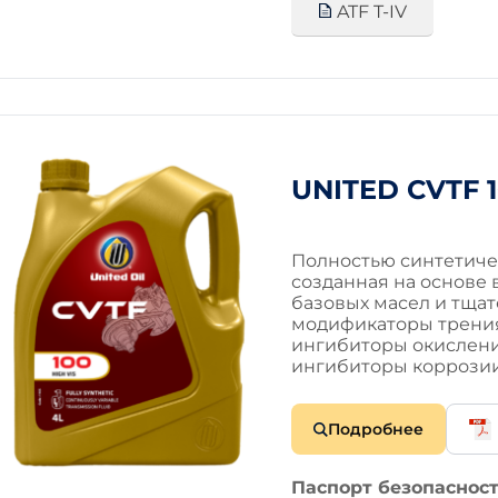
ATF T-IV
UNITED CVTF 
Полностью синтетиче
созданная на основе
базовых масел и тща
модификаторы трени
ингибиторы окислени
ингибиторы коррози
Подробнее
Паспорт безопасност