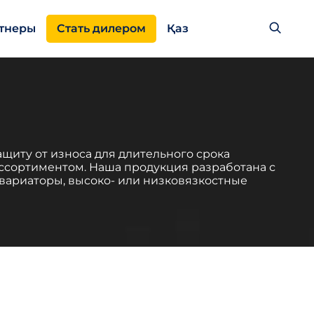
тнеры
Стать дилером
Қаз
иту от износа для длительного срока
ссортиментом. Наша продукция разработана с
 вариаторы, высоко- или низковязкостные