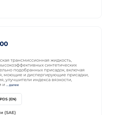
100
ская трансмиссионная жидкость,
 высокоэффективных синтетических
тельно подобранных присадок, включая
я, моющие и диспергирующие присадки,
я, улучшители индекса вязкости,
и и
… далее
PDS (EN)
и (SAE)