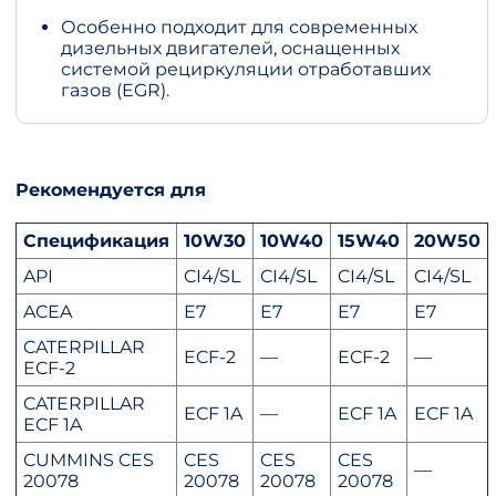
Особенно подходит для современных
дизельных двигателей, оснащенных
системой рециркуляции отработавших
газов (EGR).
Рекомендуется для
Спецификация
10W30
10W40
15W40
20W50
API
CI4/SL
CI4/SL
CI4/SL
CI4/SL
ACEA
E7
E7
E7
E7
CATERPILLAR
ECF-2
—
ECF-2
—
ECF-2
CATERPILLAR
ECF 1A
—
ECF 1A
ECF 1A
ECF 1A
CUMMINS CES
CES
CES
CES
—
20078
20078
20078
20078