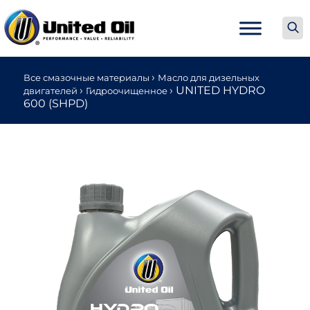
›
Все смазочные материалы
Масло для дизельных
›
›
UNITED HYDRO
двигателей
Гидроочищенное
600 (SHPD)