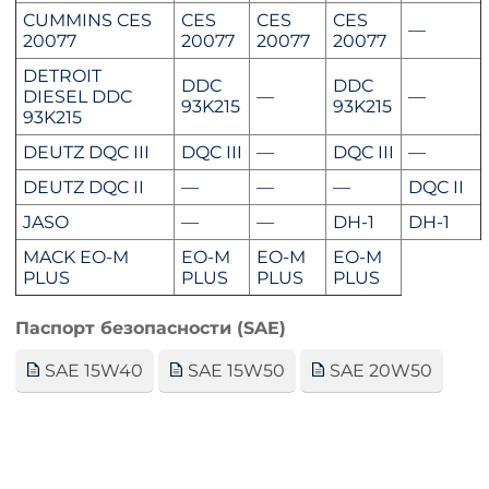
CUMMINS CES
CES
CES
CES
—
20077
20077
20077
20077
DETROIT
DDC
DDC
DIESEL DDC
—
—
93K215
93K215
93K215
DEUTZ DQC III
DQC III
—
DQC III
—
DEUTZ DQC II
—
—
—
DQC II
JASO
—
—
DH-1
DH-1
MACK EO-M
EO-M
EO-M
EO-M
PLUS
PLUS
PLUS
PLUS
Паспорт безопасности (SAE)
SAE 15W40
SAE 15W50
SAE 20W50