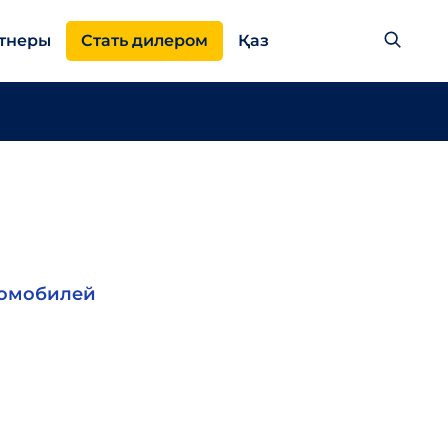
тнеры
Стать дилером
Қаз
томобилей