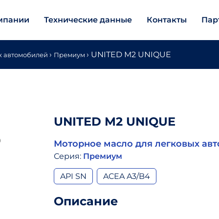
мпании
Технические данные
Контакты
Пар
›
›
UNITED M2 UNIQUE
х автомобилей
Премиум
UNITED M2 UNIQUE
Моторное масло для легковых ав
Серия:
Премиум
API SN
ACEA A3/B4
Описание