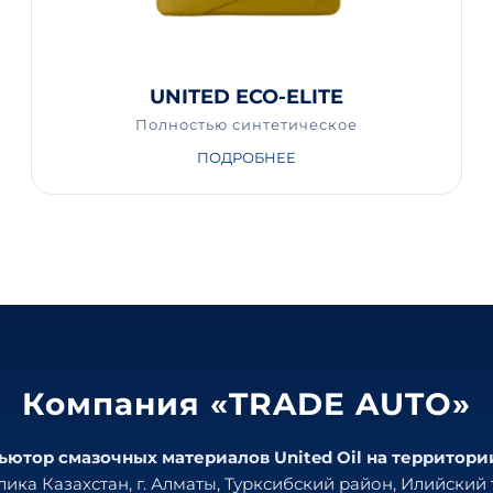
UNITED ECO-ELITE
Полностью синтетическое
ПОДРОБНЕЕ
Компания «TRADE AUTO»
тор смазочных материалов United Oil на территори
ика Казахстан, г. Алматы, Турксибский район, Илийский т