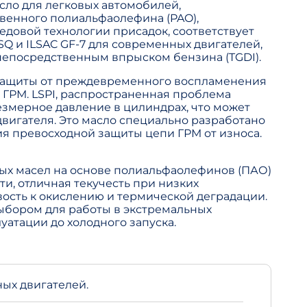
сло для легковых автомобилей,
венного полиальфаолефина (PAO),
едовой технологии присадок, соответствует
Q и ILSAC GF-7 для современных двигателей,
непосредственным впрыском бензина (TGDI).
защиты от преждевременного воспламенения
и ГРМ. LSPI, распространенная проблема
езмерное давление в цилиндрах, что может
вигателя. Это масло специально разработано
я превосходной защиты цепи ГРМ от износа.
ых масел на основе полиальфаолефинов (ПАО)
и, отличная текучесть при низких
вость к окислению и термической деградации.
ыбором для работы в экстремальных
уатации до холодного запуска.
ых двигателей.