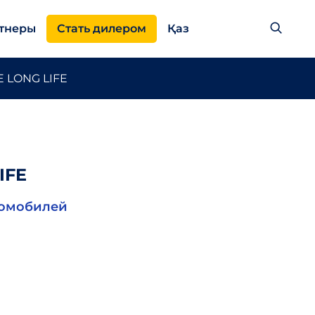
тнеры
Стать дилером
Қаз
E LONG LIFE
IFE
томобилей