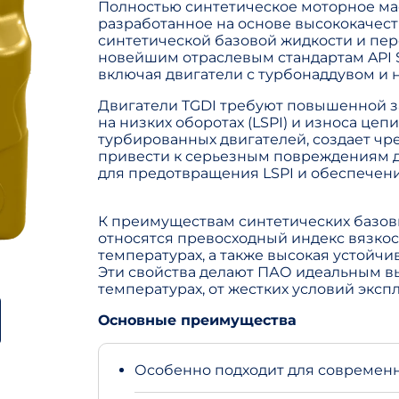
Полностью синтетическое моторное ма
разработанное на основе высококачест
синтетической базовой жидкости и пер
новейшим отраслевым стандартам API S
включая двигатели с турбонаддувом и 
Двигатели TGDI требуют повышенной 
на низких оборотах (LSPI) и износа цеп
турбированных двигателей, создает чр
привести к серьезным повреждениям д
для предотвращения LSPI и обеспечени
К преимуществам синтетических базов
относятся превосходный индекс вязкост
температурах, а также высокая устойчи
Эти свойства делают ПАО идеальным в
температурах, от жестких условий экспл
Основные преимущества
Особенно подходит для современн