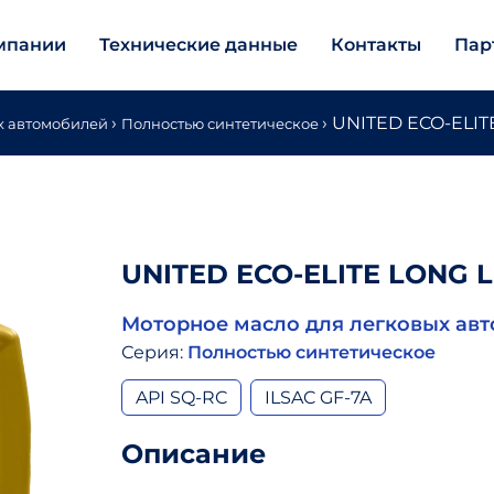
мпании
Технические данные
Контакты
Пар
›
›
UNITED ECO-ELIT
х автомобилей
Полностью синтетическое
UNITED ECO-ELITE LONG L
Моторное масло для легковых ав
Серия:
Полностью синтетическое
API SQ-RC
ILSAC GF-7A
Описание