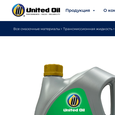
Продукция
О ко
›
›
Все смазочные материалы
Трансмиссионная жидкость