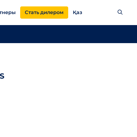
тнеры
Стать дилером
Қаз
S