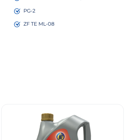
PG-2
ZF TE ML-08