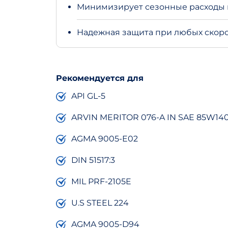
Минимизирует сезонные расходы н
Надежная защита при любых скоро
Рекомендуется для
API GL-5
ARVIN MERITOR 076-A IN SAE 85W14
AGMA 9005-E02
DIN 51517:3
MIL PRF-2105E
U.S STEEL 224
AGMA 9005-D94