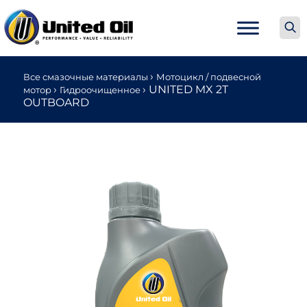
›
Все смазочные материалы
Мотоцикл / подвесной
›
›
UNITED MX 2T
мотор
Гидроочищенное
OUTBOARD