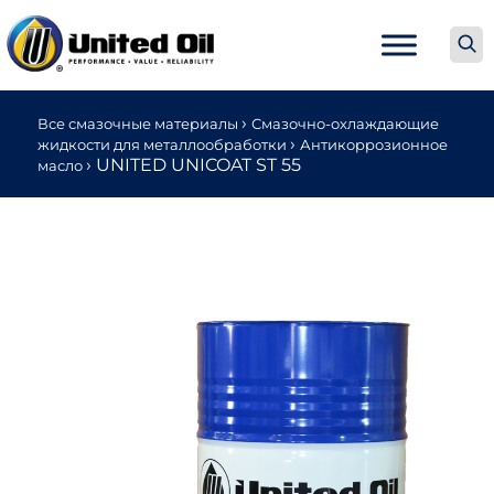
›
Все смазочные материалы
Смазочно-охлаждающие
›
жидкости для металлообработки
Антикоррозионное
›
UNITED UNICOAT ST 55
масло