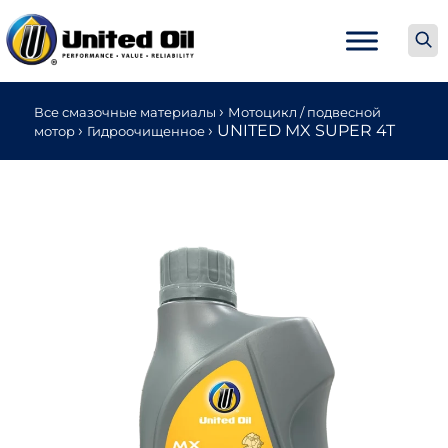
›
Все смазочные материалы
Мотоцикл / подвесной
›
›
UNITED MX SUPER 4T
мотор
Гидроочищенное