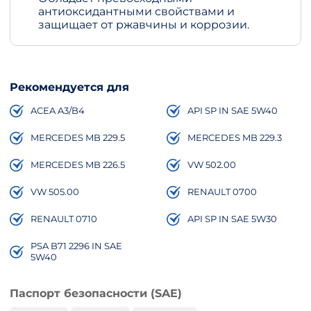
антиоксидантными свойствами и
защищает от ржавчины и коррозии.
Рекомендуется для
ACEA A3/B4
API SP IN SAE 5W40
MERCEDES MB 229.5
MERCEDES MB 229.3
MERCEDES MB 226.5
VW 502.00
VW 505.00
RENAULT 0700
RENAULT 0710
API SP IN SAE 5W30
PSA B71 2296 IN SAE
5W40
Паспорт безопасности (SAE)