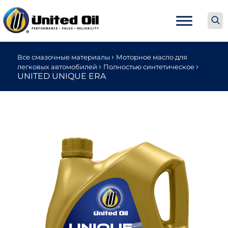
›
Все смазочные материалы
Моторное масло для
›
›
легковых автомобилей
Полностью синтетическое
UNITED UNIQUE ERA