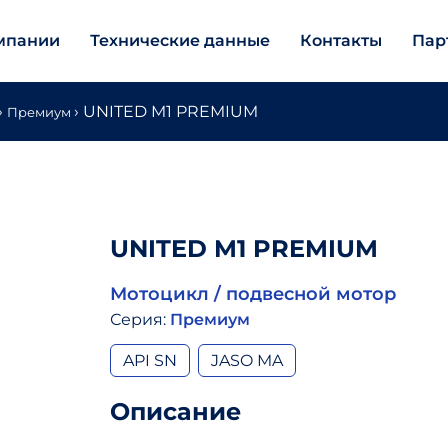
мпании
Технические данные
Контакты
Пар
›
›
UNITED M1 PREMIUM
Премиум
UNITED M1 PREMIUM
Мотоцикл / подвесной мотор
Серия:
Премиум
API SN
JASO MA
Описание