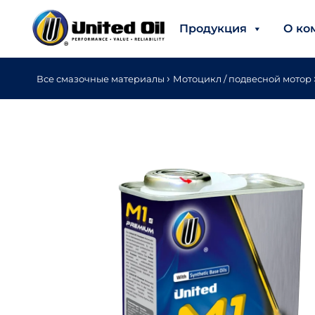
Продукция
О ко
›
Все смазочные материалы
Мотоцикл / подвесной мотор