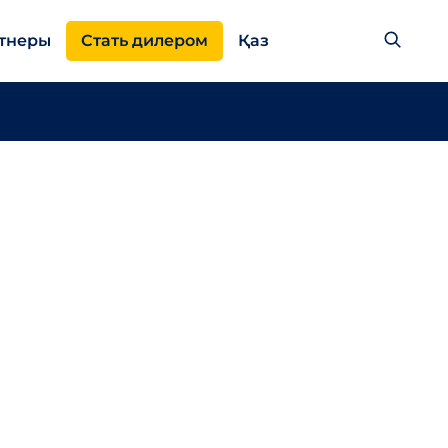
тнеры
Стать дилером
Қаз