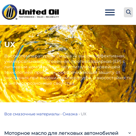
UX
Высокотемпературная смазка — высокоэффективная,
универсальная, долговечная, противозадирная (EP) с
литиевым комплексным загустителем и новейшей
технологией присадок, обеспечивающая защиту от
окисления при высоких температурах, износостойкость
и антикоррозионные свойства.
Все смазочные материалы
›
Смазка
›
UX
Моторное масло для легковых автомобилей