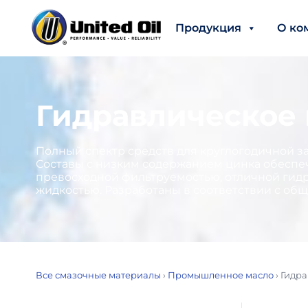
Продукция
О ко
Гидравлическое
Полный спектр средств для круглогодичной з
Составы с низким содержанием цинка обеспеч
превосходной фильтруемостью, отличной гидр
жидкостью. Разработаны в соответствии с о
Все смазочные материалы
›
Промышленное масло
›
Гидра