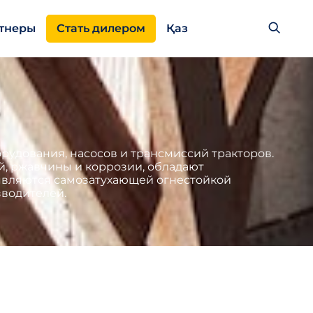
тнеры
Стать дилером
Қаз
рудования, насосов и трансмиссий тракторов.
й, ржавчины и коррозии, обладают
 являются самозатухающей огнестойкой
водителей.