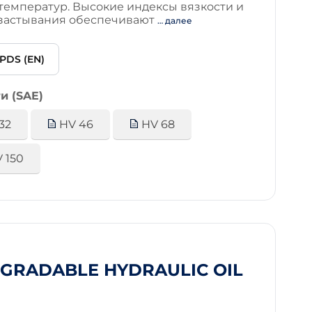
температур. Высокие индексы вязкости и
 застывания обеспечивают
… далее
PDS (EN)
и (SAE)
32
HV 46
HV 68
 150
EGRADABLE HYDRAULIC OIL