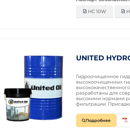
HC 10W
H
UNITED HYDRO
Гидроочищенное гидр
высокоочищенных ги
высококачественного 
разработаны для сов
высокими нормами р
фильтрации. Присадк
Подробнее