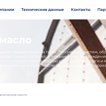
мпании
Технические данные
Контакты
Пар
 масло
ащиты гидравлических трансмиссионных систем, обо
ивают защиту от износа, механических повреждени
олитической стабильностью для защиты от влаги и
бщепринятыми в отрасли спецификациями OEM-произ
влическое масло