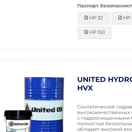
Паспорт безопасност
HP 32
HP 
HP 150
UNITED HYDRO
HVX
Синтетическое гидрав
высококачественных 
с гидроочищенными 
полностью беззольны
обладает высокой вяз