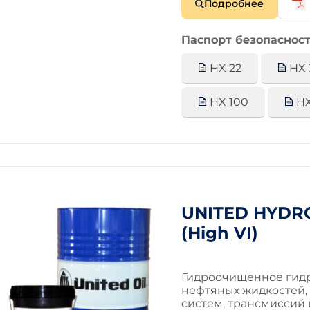
Подробнее
Паспорт безопасност
HX 22
HX 
HX 100
HX
UNITED HYDRO
(High VI)
Гидроочищенное гидр
нефтяных жидкостей,
систем, трансмиссий