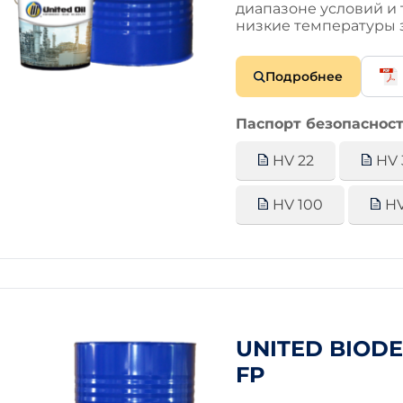
диапазоне условий и 
низкие температуры
Подробнее
Паспорт безопасност
HV 22
HV 
HV 100
HV
UNITED BIOD
FP