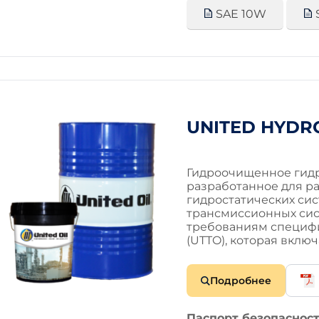
SAE 10W
UNITED HYDRO
Гидроочищенное гидр
разработанное для р
гидростатических сис
трансмиссионных сис
требованиям специфика
(UTTO), которая вклю
Подробнее
Паспорт безопасност