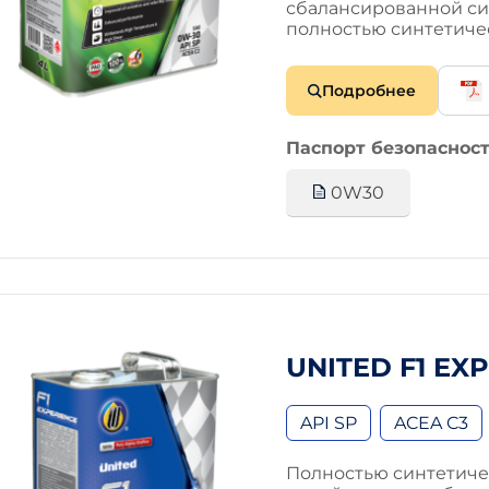
сбалансированной си
полностью синтетич
Подробнее
Паспорт безопасност
0W30
UNITED F1 EX
API SP
ACEA C3
Полностью синтетиче