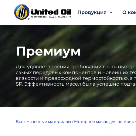
Продукция
О ко
Премиум
Для удовлетворения требований гоночных тра
самых передовых компонентов и новейших те
вязкости и превосходной термостойкостью, а
SP. Эффективность масел была успешно подтв
Все смазочные материалы
›
Моторное масло для легковы