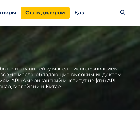
тнеры
Стать дилером
Қаз
ботали эту линейку масел с использованием
базовые масла, обладающие высоким индексом
ям API (Американский институт нефти) API
као, Малайзии и Китае.