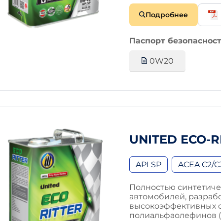
Подробнее
Паспорт безопасност
0W20
UNITED ECO-R
API SP
ACEA C2/C
Полностью синтетиче
автомобилей, разраб
высокоэффективных с
полиальфаолефинов (