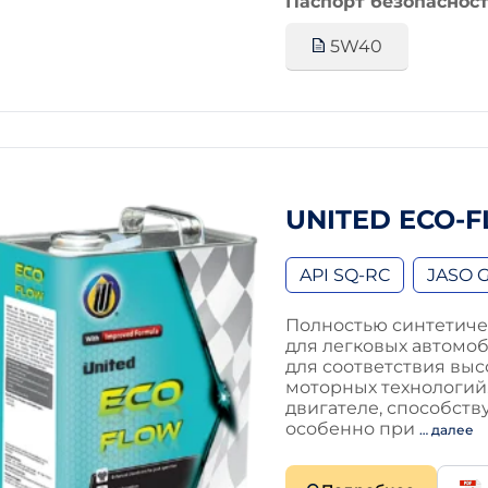
Паспорт безопасност
5W40
UNITED ECO-
API SQ-RC
JASO G
Полностью синтетиче
для легковых автомо
для соответствия вы
моторных технологий
двигателе, способст
особенно при
… далее