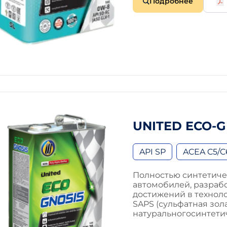
Подробнее
UNITED ECO-G
API SP
ACEA C5/C
Полностью синтетиче
автомобилей, разраб
достижений в технол
SAPS (сульфатная зола
натуральногосинтети