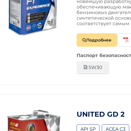
новейшую разработку
обеспечивающую мак
бензиновых двигател
синтетической основ
соответствует самы
Подробнее
Паспорт безопасност
5W30
UNITED GD 2
API SP
ACEA C3