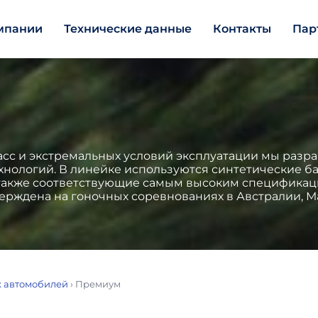
мпании
Технические данные
Контакты
Пар
сс и экстремальных условий эксплуатации мы разра
хнологий. В линейке используются синтетические 
 также соответствующие самым высоким спецификаци
ерждена на гоночных соревнованиях в Австралии, Ма
х автомобилей
›
Премиум