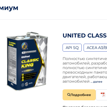
миум
UNITED CLASS
API SQ
ACEA A3/
Полностью синтетиче
автомобилей, разраб
полностью синтетиче
превосходным пакет
двигателей, работающ
автомобилей
… далее
Подробнее