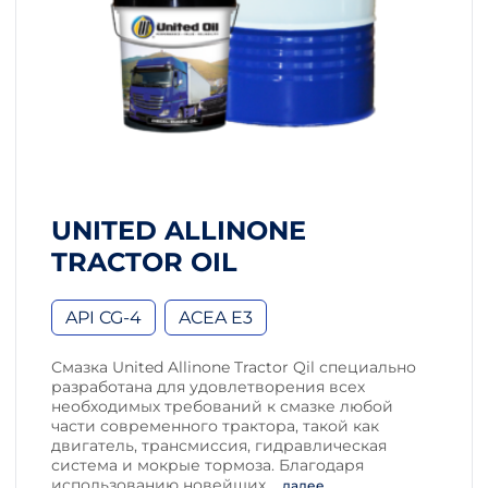
UNITED ALLINONE
TRACTOR OIL
API CG-4
ACEA E3
Смазка United Allinone Tractor Qil специально
разработана для удовлетворения всех
необходимых требований к смазке любой
части современного трактора, такой как
двигатель, трансмиссия, гидравлическая
система и мокрые тормоза. Благодаря
использованию новейших
… далее