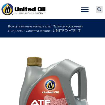
›
Все смазочные материалы
Трансмиссионная
›
›
UNITED ATF LT
жидкость
Синтетическое