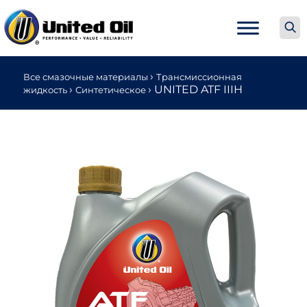
›
Все смазочные материалы
Трансмиссионная
›
›
UNITED ATF IIIH
жидкость
Синтетическое