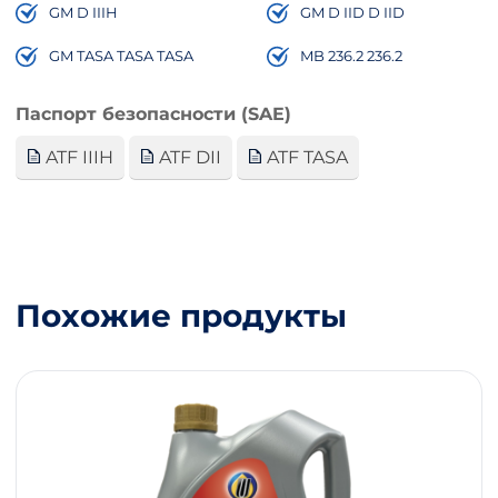
GM D IIIH
GM D IID D IID
GM TASA TASA TASA
MB 236.2 236.2
Паспорт безопасности (SAE)
ATF IIIH
ATF DII
ATF TASA
Похожие продукты