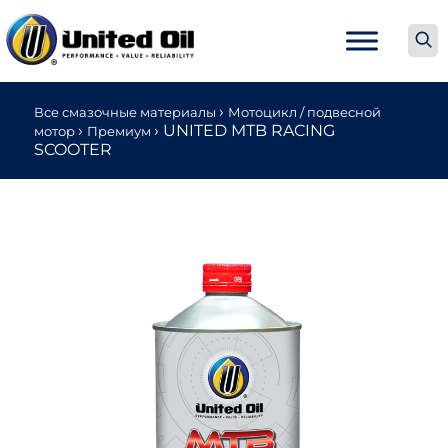
›
Все смазочные материалы
Мотоцикл / подвесной
›
›
UNITED MTB RACING
мотор
Премиум
SCOOTER