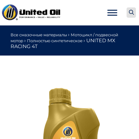
›
Все смазочные материалы
Мотоцикл / подвесной
›
›
UNITED MX
мотор
Полностью синтетическое
RACING 4T