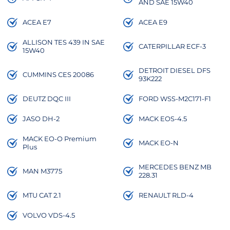
AND SAE 15W40
ACEA E7
ACEA E9
ALLISON TES 439 IN SAE
CATERPILLAR ECF-3
15W40
DETROIT DIESEL DFS
CUMMINS CES 20086
93K222
DEUTZ DQC III
FORD WSS-M2C171-F1
JASO DH-2
MACK EOS-4.5
MACK EO-O Premium
MACK EO-N
Plus
MERCEDES BENZ MB
MAN M3775
228.31
MTU CAT 2.1
RENAULT RLD-4
VOLVO VDS-4.5