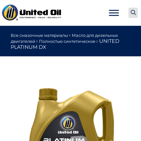
›
Все смазочные материалы
Масло для дизельных
›
›
UNITED
двигателей
Полностью синтетическое
PLATINUM DX