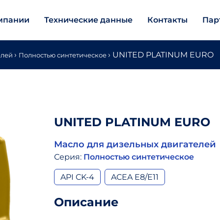
мпании
Технические данные
Контакты
Пар
›
›
UNITED PLATINUM EURO
елей
Полностью синтетическое
UNITED PLATINUM EURO
Масло для дизельных двигателей
Серия:
Полностью синтетическое
API CK-4
ACEA E8/E11
Описание