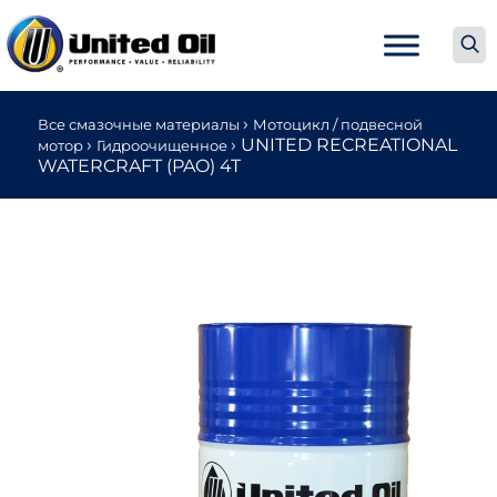
›
Все смазочные материалы
Мотоцикл / подвесной
›
›
UNITED RECREATIONAL
мотор
Гидроочищенное
WATERCRAFT (PAO) 4T