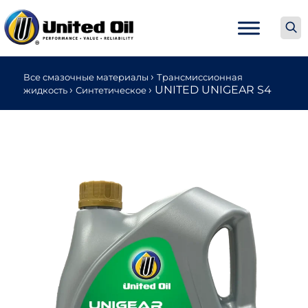
›
Все смазочные материалы
Трансмиссионная
›
›
UNITED UNIGEAR S4
жидкость
Синтетическое