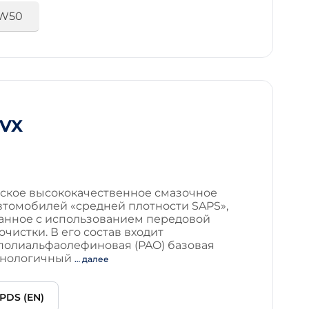
W50
 VX
ское высококачественное смазочное
втомобилей «средней плотности SAPS»,
анное с использованием передовой
чистки. В его состав входит
полиальфаолефиновая (PAO) базовая
ехнологичный
… далее
PDS (EN)