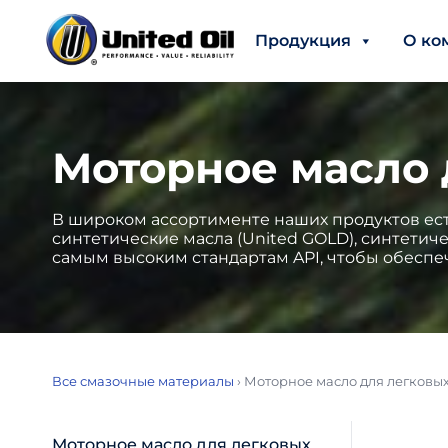
Продукция
О ко
Моторное масло 
В широком ассортименте наших продуктов ест
синтетические масла (United GOLD), синтетич
самым высоким стандартам API, чтобы обеспе
Все смазочные материалы
›
Моторное масло для легковы
Моторное масло для легковых