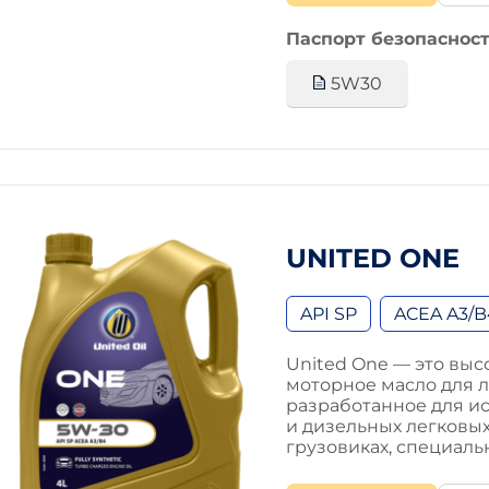
Паспорт безопасност
5W30
UNITED ONE
API SP
ACEA A3/B
United One — это вы
моторное масло для 
разработанное для и
и дизельных легковых
грузовиках, специаль