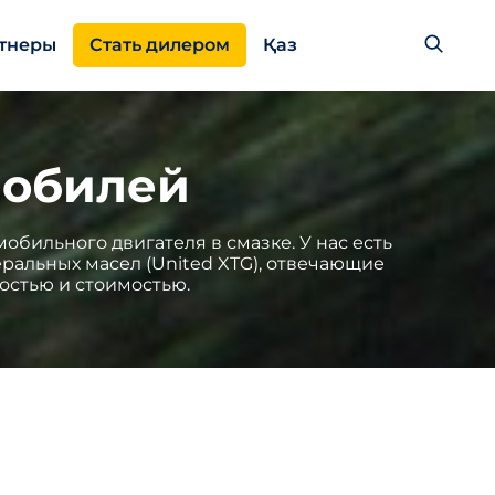
тнеры
Стать дилером
Қаз
мобилей
бильного двигателя в смазке. У нас есть
еральных масел (United XTG), отвечающие
остью и стоимостью.