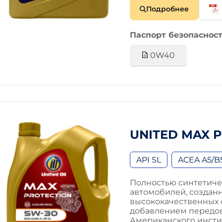
Подробнее
Паспорт безопасност
0W40
UNITED MAX 
API SL
ACEA A5/B
Полностью синтетиче
автомобилей, создан
высококачественных с
добавлением передов
Американского инстит