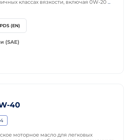
личных классах вязкости, включая 0W-20
…
PDS (EN)
и (SAE)
0W-40
B4
ское моторное масло для легковых