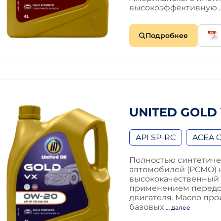
высокоэффективную
Подробнее
UNITED GOLD 
API SP-RC
ACEA C
Полностью синтетиче
автомобилей (PCMO) к
высококачественный 
применением передо
двигателя. Масло пр
базовых
… далее