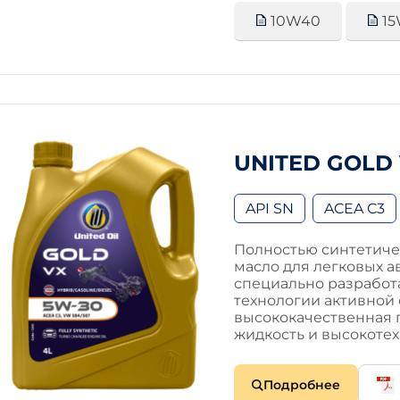
10W40
15
UNITED GOLD
API SN
ACEA C3
Полностью синтетиче
масло для легковых а
специально разработ
технологии активной о
высококачественная 
жидкость и высокот
Подробнее