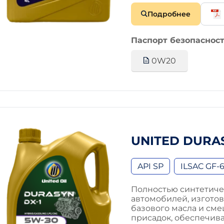
Подробнее
Паспорт безопасност
0W20
UNITED DURAS
API SP
ILSAC GF-
Полностью синтетиче
автомобилей, изгото
базового масла и см
присадок, обеспечив