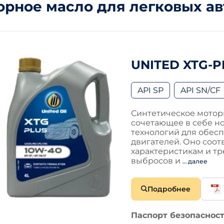
орное масло для легковых а
UNITED XTG-P
API SP
API SN/CF
Синтетическое мотор
сочетающее в себе н
технологий для обес
двигателей. Оно соо
характеристикам и т
выбросов и
… далее
Подробнее
Паспорт безопасност