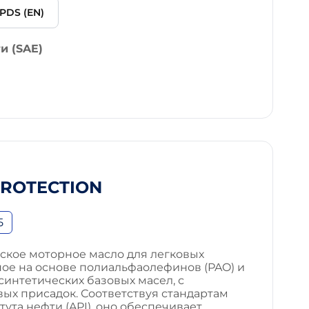
PDS (EN)
и (SAE)
PROTECTION
5
ское моторное масло для легковых
ное на основе полиальфаолефинов (PAO) и
интетических базовых масел, с
ых присадок. Соответствуя стандартам
ута нефти (API), оно обеспечивает